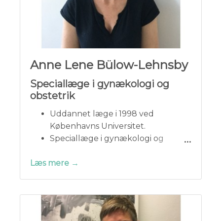
Anne Lene Bülow-Lehnsby
Speciallæge i gynækologi og
obstetrik
Uddannet læge i 1998 ved
Københavns Universitet.
Speciallæge i gynækologi og
obstetrik 2010.
Læs mere →
Har primært været ansat på
gynækologiske afdelinger i
Storkøbenhavn, senest som
afdelingslæge på Hvidovre Hospital.
Overtog klinikken i Lyngby i 2014.