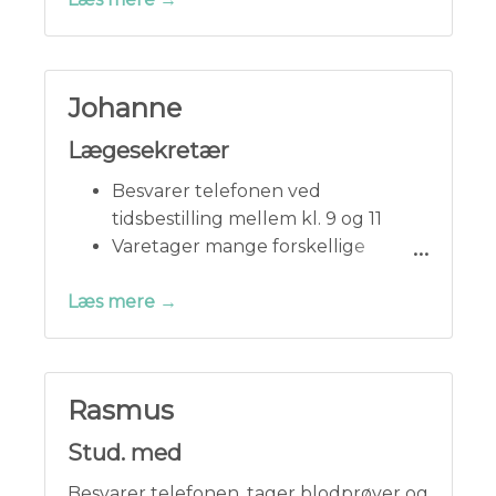
Gynækologisk Afdeling Hvidovre
Hospital.
Lene har været ansat i klinikken
Johanne
siden 2015.
Lægesekretær
Besvarer telefonen ved
tidsbestilling mellem kl. 9 og 11
Varetager mange forskellige
funktioner i klinikken
Læs mere →
Johanne har været ansat i klinikken
siden januar 2024
Rasmus
Stud. med
Besvarer telefonen, tager blodprøver og