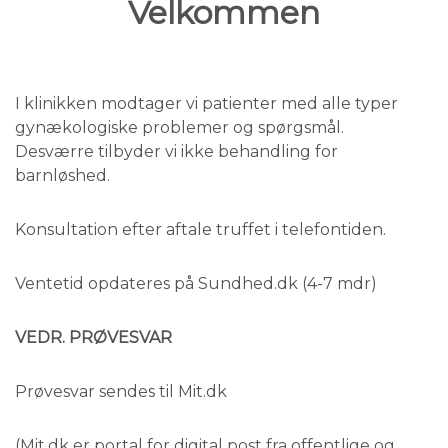
Velkommen
I klinikken modtager vi patienter med alle typer
gynækologiske problemer og spørgsmål.
Desværre tilbyder vi ikke behandling for
barnløshed.
Konsultation efter aftale truffet i telefontiden.
Ventetid opdateres på Sundhed.dk (4-7 mdr)
VEDR. PRØVESVAR
Prøvesvar sendes til Mit.dk
(Mit
.
dk
er portal for digital post fra offentlige og