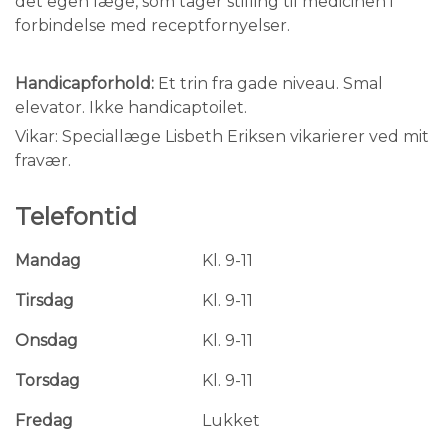
det egen læge, som tager stilling til medicinen i
forbindelse med receptfornyelser.
Handicapforhold:
Et trin fra gade niveau. Smal
elevator. Ikke handicaptoilet.
Vikar: Speciallæge Lisbeth Eriksen vikarierer ved mit
fravær.
Telefontid
Mandag
Kl. 9-11
Tirsdag
Kl. 9-11
Onsdag
Kl. 9-11
Torsdag
Kl. 9-11
Fredag
Lukket