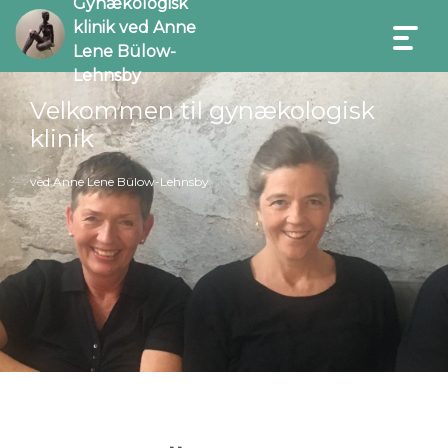
Gynækologisk
klinik ved Anne
Lene Bülow-
Lehnsby
Velkommen til gynækologisk
klinik
ved Anne Lene Bülow-Lehnsby